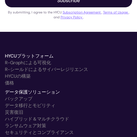
Subscribe
By submitting, I agree to the HYCU
Subscription Agreement
,
Terms of Usage
,
and
Privacy Policy
.
HYCUプラットフォーム
R-Graphによる可視化
R-シールドによるサイバーレジリエンス
HYCUの構築
価格
データ保護ソリューション
バックアップ
データ移行とモビリティ
災害復旧
ハイブリッド＆マルチクラウド
ランサムウェア対策
セキュリティとコンプライアンス