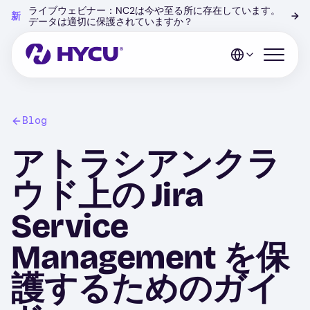
Skip
ライブウェビナー：NC2は今や至る所に存在しています。
新
→
to
データは適切に保護されていますか？
main
content
Open mo
Blog
アトラシアンクラ
ウド上の Jira
Service
Management を保
護するためのガイ