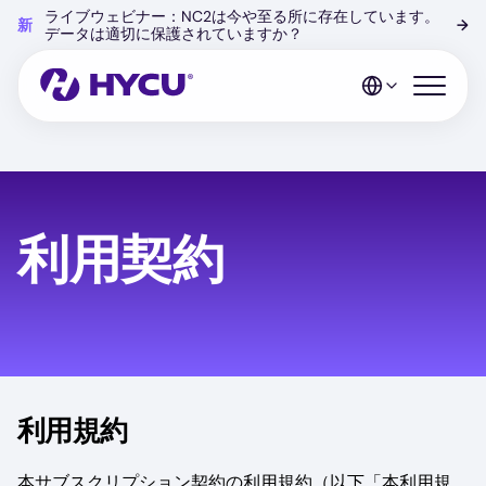
Skip
ライブウェビナー：NC2は今や至る所に存在しています。
新
→
to
データは適切に保護されていますか？
main
content
Open mo
利用契約
利用規約
本サブスクリプション契約の利用規約（以下「本利用規