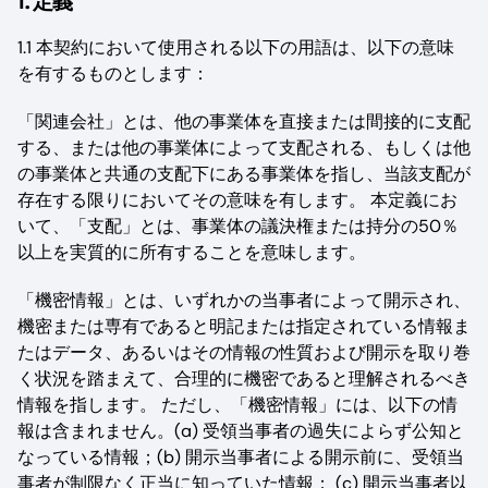
1. 定義
1.1 本契約において使用される以下の用語は、以下の意味
を有するものとします：
「関連会社」とは、他の事業体を直接または間接的に支配
する、または他の事業体によって支配される、もしくは他
の事業体と共通の支配下にある事業体を指し、当該支配が
存在する限りにおいてその意味を有します。 本定義にお
いて、「支配」とは、事業体の議決権または持分の50％
以上を実質的に所有することを意味します。
「機密情報」とは、いずれかの当事者によって開示され、
機密または専有であると明記または指定されている情報ま
たはデータ、あるいはその情報の性質および開示を取り巻
く状況を踏まえて、合理的に機密であると理解されるべき
情報を指します。 ただし、「機密情報」には、以下の情
報は含まれません。(a) 受領当事者の過失によらず公知と
なっている情報；(b) 開示当事者による開示前に、受領当
事者が制限なく正当に知っていた情報； (c) 開示当事者以