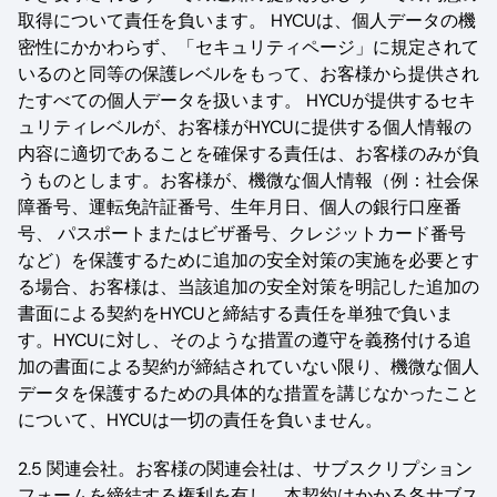
取得について責任を負います。 HYCUは、個人データの機
密性にかかわらず、「セキュリティページ」に規定されて
いるのと同等の保護レベルをもって、お客様から提供され
たすべての個人データを扱います。 HYCUが提供するセキ
ュリティレベルが、お客様がHYCUに提供する個人情報の
内容に適切であることを確保する責任は、お客様のみが負
うものとします。お客様が、機微な個人情報（例：社会保
障番号、運転免許証番号、生年月日、個人の銀行口座番
号、 パスポートまたはビザ番号、クレジットカード番号
など）を保護するために追加の安全対策の実施を必要とす
る場合、お客様は、当該追加の安全対策を明記した追加の
書面による契約をHYCUと締結する責任を単独で負いま
す。HYCUに対し、そのような措置の遵守を義務付ける追
加の書面による契約が締結されていない限り、機微な個人
データを保護するための具体的な措置を講じなかったこと
について、HYCUは一切の責任を負いません。
2.5 関連会社。お客様の関連会社は、サブスクリプション
フォームを締結する権利を有し、本契約はかかる各サブス