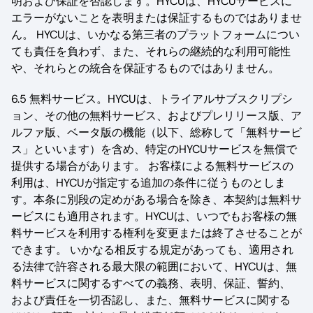
明および保証を否認します。HYCUは、HYCUサービスに
エラーがないことを表明または保証するものではありませ
ん。 HYCUは、いかなる第三者のプラットフォームについ
ても責任を負わず、また、それらの継続的な利用可能性
や、それらとの統合を保証するものではありません。
6.5 無料サービス。HYCUは、トライアルサブスクリプシ
ョン、その他の無料サービス、およびプレリリース版、ア
ルファ版、ベータ版の機能（以下、総称して「無料サービ
ス」といいます）を含め、特定のHYCUサービスを無償で
提供する場合があります。 お客様による無料サービスの
利用は、HYCUが指定する追加の条件に従うものとしま
す。本条に別段の定めがある場合を除き、本契約は無料サ
ービスにも適用されます。HYCUは、いつでもお客様の無
料サービスを利用する権利を変更または終了させることが
できます。 いかなる相反する規定があっても、適用され
る法律で許容される最大限の範囲において、HYCUは、無
料サービスに関するすべての義務、表明、保証、誓約、
および責任を一切否認し、また、無料サービスに関する