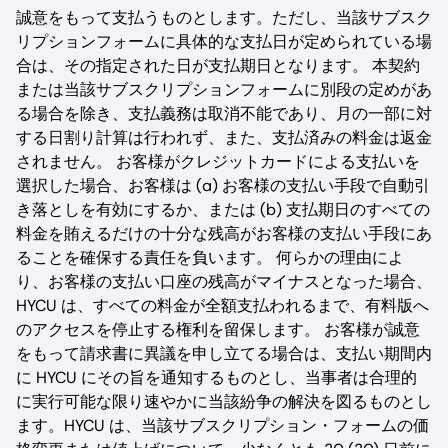
誠意をもって支払うものとします。ただし、当該サブスク
リプションフォームに具体的な支払日が定められている場
合は、その指定された日が支払期日となります。 本契約
または当該サブスクリプションフォームに別段の定めがあ
る場合を除き、支払義務は取消不能であり、月の一部に対
する日割り計算は行われず、また、支払済みの料金は返金
されません。 お客様がクレジットカードによる支払いを
選択した場合、お客様は (a) お客様の支払い手段で自動引
き落としを有効にするか、または (b) 支払期日のすべての
料金を賄えるだけの十分な残高がお客様の支払い手段にあ
ることを確保する責任を負います。 何らかの理由によ
り、お客様の支払い口座の残高がマイナスとなった場合、
HYCU は、すべての料金が全額支払われるまで、有料版へ
のアクセスを停止する権利を留保します。 お客様が誠意
をもって請求書に異議を申し立てる場合は、支払い期間内
に HYCU にその旨を通知するものとし、当事者は合理的
に実行可能な限り速やかに当該紛争の解決を図るものとし
ます。HYCU は、当該サブスクリプション・フォームの価