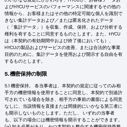
よびHYCUサービスのパフォーマンスに関連するその他の
情報から、お客様またはその他の特定可能な個人を識別で
きない集計データおよび／または匿名化されたデータ
（「集計データ」）を収集、作成、保持、および分析する
権利を有することに同意するものとします。また、HYCU
は（本契約の有効期間中および終了後においても）、
HYCUの製品およびサービスの改善、または合法的な事業
目的のために、集計データを使用および開示する自由を有
するものとします。
5. 機密保持の制限
5.1 機密保持。 各当事者は、本契約の規定に従ってのみ相
手方の機密情報を使用することに同意し、本契約で別途許
可されている場合を除き、相手方の事前の書面による同意
なしに、当該情報を直接または間接的にいかなる第三者に
も開示しないものとします。ただし、 いずれの当事者
も、以下の場合には機密情報を開示することができます。
(a) 知る必要があり、かつ本契約と整合する機密保持義務