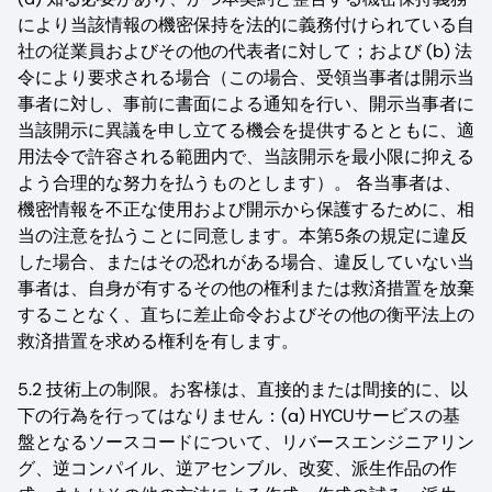
により当該情報の機密保持を法的に義務付けられている自
社の従業員およびその他の代表者に対して；および (b) 法
令により要求される場合（この場合、受領当事者は開示当
事者に対し、事前に書面による通知を行い、開示当事者に
当該開示に異議を申し立てる機会を提供するとともに、適
用法令で許容される範囲内で、当該開示を最小限に抑える
よう合理的な努力を払うものとします）。 各当事者は、
機密情報を不正な使用および開示から保護するために、相
当の注意を払うことに同意します。本第5条の規定に違反
した場合、またはその恐れがある場合、違反していない当
事者は、自身が有するその他の権利または救済措置を放棄
することなく、直ちに差止命令およびその他の衡平法上の
救済措置を求める権利を有します。
5.2 技術上の制限。お客様は、直接的または間接的に、以
下の行為を行ってはなりません：(a) HYCUサービスの基
盤となるソースコードについて、リバースエンジニアリン
グ、逆コンパイル、逆アセンブル、改変、派生作品の作