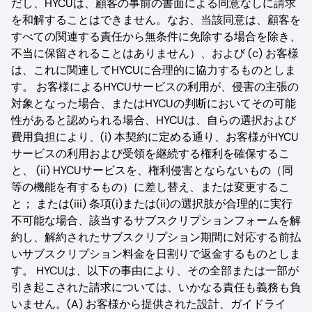
だし、HYCUは、顧客の事前の書面による同意なしに請求
を和解することはできません。なお、当該同意は、顧客を
すべての関連する責任から無条件に免除する場合を除き、
不当に保留されることはありません）、および (c) お客様
は、これに関連してHYCUに合理的に協力するものとしま
す。 お客様によるHYCUサービスの利用が、侵害の主張の
対象となった場合、またはHYCUの判断においてその可能
性があると認められる場合、HYCUは、自らの選択および
費用負担により、(i) 本契約に定める通り、お客様がHYCU
サービスの利用および受領を継続する権利を確保するこ
と、 (ii) HYCUサービスを、権利侵害とならないもの（同
等の機能を有するもの）に差し替え、または変更するこ
と； または(iii) 条項(i)または(ii)の選択肢が合理的に実行
不可能な場合、該当するサブスクリプションフォームを解
約し、解約されたサブスクリプション期間に対応する前払
いサブスクリプション料金を日割りで返金するものとしま
す。 HYCUは、以下の事由により、その全部または一部が
引き起こされた請求については、いかなる責任も義務も負
いません。(A) お客様から提供された設計、ガイドライ