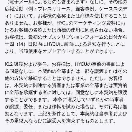
（電子メールによるものも含まれます）なしに、その他の
広報活動（例：プレスリリース、顧客事例、ケーススタデ
ィ）において、お客様の名称または商標を使用することは
ありません。お客様が、HYCUのマーケティング資料にお
けるお客様の名称または商標の使用に同意されない場合、
お客様は、最初のサブスクリプションフォームの日付から
十四（14）日以内にHYCUに書面による通知を行うことに
より、当該使用をオプトアウトすることができます。
10.2 譲渡および委任。お客様は、HYCUの事前の書面によ
る同意なしに、本契約の全部または一部を譲渡またはその
他の方法で移転することはできません。ただし、お客様
は、本契約に関連する資産または事業の全部または実質的
に全部を承継する者に対しては、同意なしに本契約を譲渡
することができます。 本条に違反していずれかの当事者
が譲渡、委任、または移転を試みた場合は、その行為は無
効となります。上記を条件として、本契約は当事者および
その承継人ならびに譲受人を拘束するものとします。