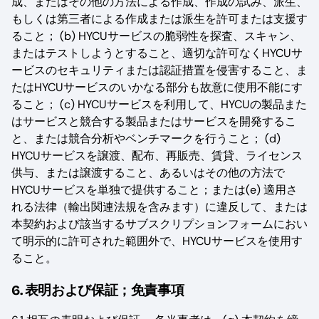
成、またはその他の方法による作成、作成の試み、派生、
もしくは第三者による作成または派生を許可または支援す
ること； (b) HYCUサービスの脆弱性を探査、スキャン、
またはテストしようとすること、適切な許可なくHYCUサ
ービスのセキュリティまたは認証措置を侵害すること、ま
たはHYCUサービスのいかなる部分も故意に使用不能にす
ること； (c) HYCUサービスを利用して、HYCUの製品また
はサービスと競合する製品またはサービスを開発するこ
と、または競合分析やベンチマークを行うこと； (d)
HYCUサービスを譲渡、配布、再販売、賃貸、ライセンス
供与、または譲渡すること、あるいはその他の方法で
HYCUサービスを単独で提供すること；または(e) 適用さ
れる法律（輸出関連法規を含みます）に違反して、または
本契約および該当するサブスクリプションフォームにおい
て明示的に許可された範囲外で、HYCUサービスを使用す
ること。
6. 表明および保証；免責事項