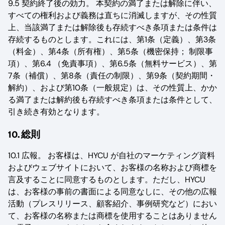
9.5 契約終了後の効力。 本契約の満了または解除に伴い、
すべての権利および義務は直ちに消滅しますが、その性質
上、当該満了または解除後も存続すべき条項または条件は
存続するものとします。これには、第1条（定義）、第3条
（料金）、第4条（所有権）、第5条（機密保持； 制限事
項）、第6.4 （免責事項）、第6.5条（無料サービス）、第
7条（補償）、第8条（責任の制限）、第9条（契約期間・
解約）、および第10条（一般規定）は、その性質上、かか
る満了または解約後も存続すべき条項または条件として、
引き続き有効となります。
10. 総則
10.1 広報。 お客様は、HYCU が自社のマーケティング資料
およびウェブサイトにおいて、お客様の名称および商標を
言及することに同意するものとします。ただし、HYCU
は、お客様の事前の書面による同意なしに、その他の広報
活動（プレスリリース、顧客紹介、事例研究など）におい
て、お客様の名称または商標を使用することはありません