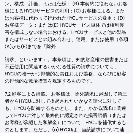
ン、構成、計画、または仕様； (B) 本契約に従わないお客
様によるHYCUサービスの利用；(C) お客様による、また
はお客様に代わって行われたHYCUサービスの変更； (D)
お客様データ；または(E) HYCUサービス単体では権利侵
害を構成しない場合における、HYCUサービスと他の製品
またはサービスとの組み合わせ、運用、または使用（条項
(A)から(E)までを「除外
請求」といいます）。本条項は、知的財産権の侵害または
不正使用に関連するいかなる性質の請求についても、
HYCUの唯一かつ排他的な責任および義務、ならびに顧客
の排他的な救済措置を規定するものです。
7.2 顧客による補償。 お客様は、除外請求に起因して第三
者からHYCUに対して提起されたいかなる請求に対して
も、HYCUを防御するものとし、また、かかる請求に関連
してHYCUに対して最終的に認定された損害賠償（または
お客様が承認した和解金）について、HYCUを補償するも
のとします。ただし、(a) HYCUは、当該請求について速