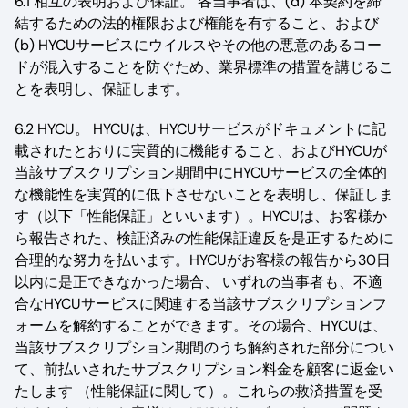
6.1 相互の表明および保証。 各当事者は、(a) 本契約を締
結するための法的権限および権能を有すること、および
(b) HYCUサービスにウイルスやその他の悪意のあるコー
ドが混入することを防ぐため、業界標準の措置を講じるこ
とを表明し、保証します。
6.2 HYCU。 HYCUは、HYCUサービスがドキュメントに記
載されたとおりに実質的に機能すること、およびHYCUが
当該サブスクリプション期間中にHYCUサービスの全体的
な機能性を実質的に低下させないことを表明し、保証しま
す（以下「性能保証」といいます）。HYCUは、お客様か
ら報告された、検証済みの性能保証違反を是正するために
合理的な努力を払います。HYCUがお客様の報告から30日
以内に是正できなかった場合、 いずれの当事者も、不適
合なHYCUサービスに関連する当該サブスクリプションフ
ォームを解約することができます。その場合、HYCUは、
当該サブスクリプション期間のうち解約された部分につい
て、前払いされたサブスクリプション料金を顧客に返金い
たします （性能保証に関して）。これらの救済措置を受