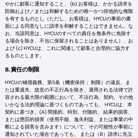
やかに顧客に通知すること、 (b) お客様は、かかる請求を
防御および／または和解するための唯一かつ排他的な権限
を有するものとし（ただし、お客様は、HYCUの事前の書
面による同意なしに請求を和解することはできません。な
お、当該同意は、HYCUのすべての責任を無条件に免除す
る場合を除き、不当に保留されることはありません）、お
よび (c) HYCUは、これに関連して顧客と合理的に協力す
るものとします。
8. 責任の制限
HYCUの補償義務、第5条（機密保持； 制限）の違反、ま
たは重過失、故意の不正行為を除き、適用される法律で許
容される最大限の範囲において、不法行為、契約、その他
いかなる法的理論に基づくものであっても、 HYCUは、本
契約に基づき、(A) 間接的、特別、付随的、 結果的損害、
または懲罰的損害（使用不能、逸失利益、または事業の中
断による損害を含みます）について、その可能性が事前に
通知されていた場合であっても、 または（B）請求に先立