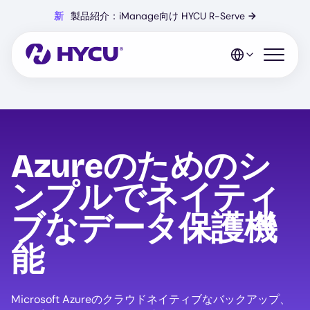
Skip
新
製品紹介：iManage向け HYCU R-Serve
→
to
main
content
Open mo
Azureのためのシ
ンプルでネイティ
ブなデータ保護機
能
Microsoft Azureのクラウドネイティブなバックアップ、