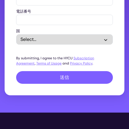
電話番号
国
By submitting, I agree to the HYCU
Subscription
Agreement
,
Terms of Usage
and
Privacy Policy
.
送信