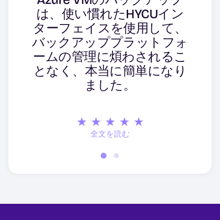
い勝手の良さと、Google
は、使い慣れたHYCUイン
CloudやAzureのような
ターフェイスを使用して、
様々なクラウドプラットフ
バックアッププラットフォ
ォームとのシームレスな統
ームの管理に煩わされるこ
合が印象的だ。
となく、本当に簡単になり
ました。
Markus S.
全文を読む
全文を読む