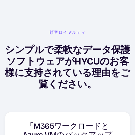
顧客ロイヤルティ
シンプルで柔軟なデータ保護
ソフトウェアがHYCUのお客
様に支持されている理由をご
覧ください。
「M365ワークロードと
「このソフトウェアは、使
Azure VMのバックアップ