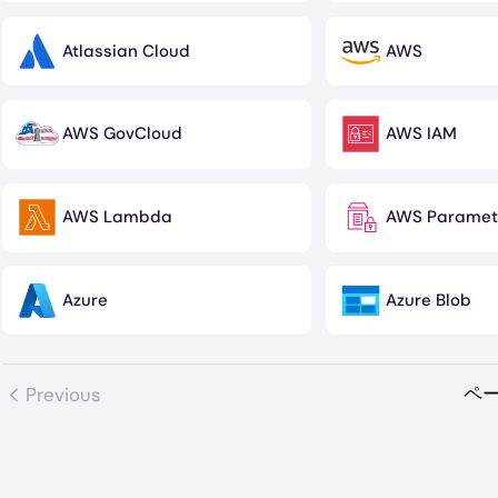
Atlassian Cloud
AWS
Image
Image
AWS GovCloud
AWS IAM
Image
Image
AWS Lambda
AWS Paramete
Image
Image
Azure
Azure Blob
Image
Image
ペー
Previous