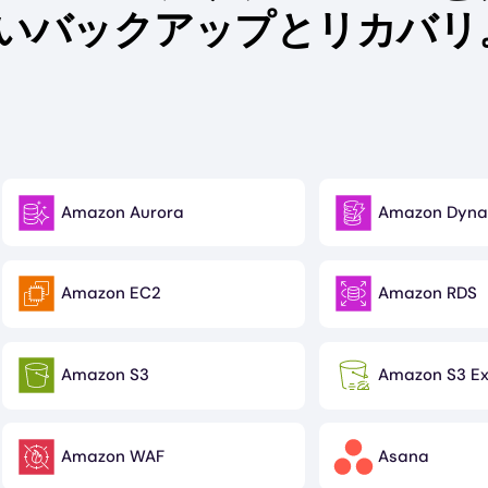
いバックアップとリカバリ
Amazon Aurora
Amazon Dyn
Image
Image
Amazon EC2
Amazon RDS
Image
Image
Amazon S3
Amazon S3 Ex
Image
Image
Amazon WAF
Asana
Image
Image