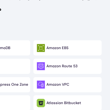
。
amoDB
Amazon EBS
Image
Amazon Route 53
Image
press One Zone
Amazon VPC
Image
Atlassian Bitbucket
Image