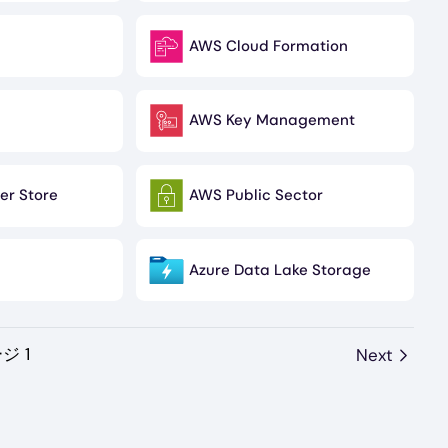
AWS Cloud Formation
Image
AWS Key Management
Image
r Store
AWS Public Sector
Image
Azure Data Lake Storage
Image
ジ 1
Next