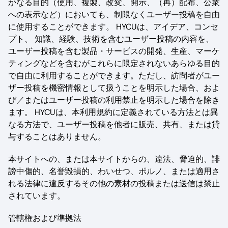
かなる目的（使用、複製、改変、開示、（再）配布、公衆
への表示など）においても、制限なくユーザー投稿を自由
に使用することができます。 HYCUは、アイデア、コンセ
プト、 知識、経験、技術を含むユーザー投稿の内容を、
ユーザー投稿を含む製品・サービスの開発、生産、マーケ
ティングなどを含むがこれらに限定されないあらゆる目的
で自由に利用することができます。ただし、訪問者がユー
ザー投稿を機密情報として扱うことを明示した場合、およ
び／またはユーザー投稿の利用禁止を明示した場合を除き
ます。 HYCUは、本利用規約に定義されている方法とは異
なる方法で、ユーザー投稿を他者に販売、共有、または貸
与することはありません。
本サイトへの、または本サイトからの、違法、脅迫的、誹
謗中傷的、名誉毀損的、わいせつ、ポルノ、または適用さ
れる法律に違反するその他の素材の投稿または送信は禁止
されています。
管轄権および準拠法