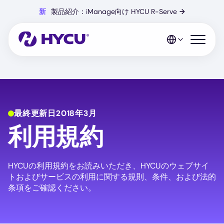
Skip
新
製品紹介：iManage向け HYCU R-Serve
→
to
main
content
Open mo
最終更新日2018年3月
利用規約
HYCUの利用規約をお読みいただき、HYCUのウェブサイ
トおよびサービスの利用に関する規則、条件、および法的
条項をご確認ください。