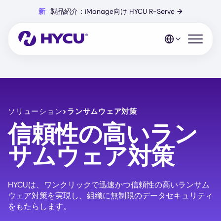
Skip
新
製品紹介：iManage向け HYCU R-Serve
→
to
main
content
Open mo
ソリューション
>
ランサムウェア対策
信頼性の高いラン
サムウェア対策
HYCUは、ワンクリックで迅速かつ信頼性の高いランサム
ウェア対策を実現し、組織に無制限のデータセキュリティ
をもたらします。