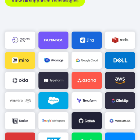
View all supported technologies
Image
Image
Image
Image
Image
Image
Image
Image
Image
Image
Image
Image
Image
Image
Image
Image
Image
Image
Image
Image
Image
Image
Image
Image