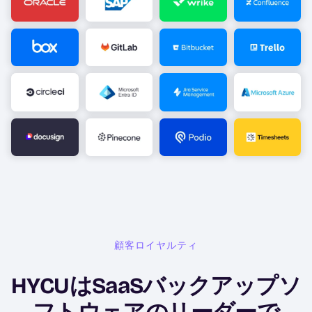
Image
Image
Image
Image
Image
Image
Image
Image
Image
Image
Image
Image
顧客ロイヤルティ
HYCUはSaaSバックアップソ