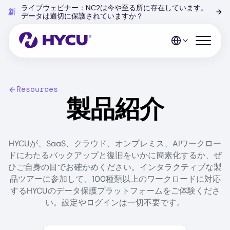
Skip
ライブウェビナー：NC2は今や至る所に存在しています。
新
→
to
データは適切に保護されていますか？
main
content
Open mo
Resources
製品紹介
HYCUが、SaaS、クラウド、オンプレミス、AIワークロー
ドにわたるバックアップと復旧をいかに簡素化するか、ぜ
ひご自身の目でお確かめください。インタラクティブな製
品ツアーに参加して、100種類以上のワークロードに対応
するHYCUのデータ保護プラットフォームをご体験くださ
い。設定やログインは一切不要です。
Search