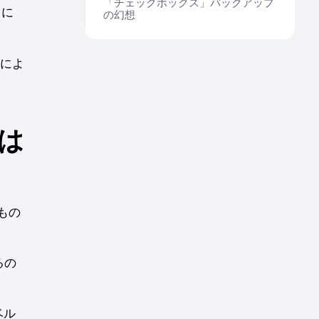
「チェックボックス」バックアップ
りに
の幻想
アによ
要は
十もの
るの
ベル