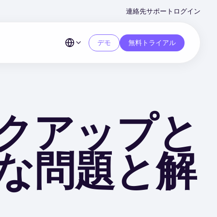
Second
連絡先
サポート
ログイン
Menu
デモ
無料トライアル
のバックアップと
な問題と解