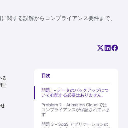
タ復旧に関する誤解からコンプライアンス要件まで、
Share on X (
Share on
Share
目次
いる
管理
問題 1 - データのバックアップにつ
いて心配する必要はありません。
Problem 2 - Atlassian Cloud では
任せ
コンプライアンスが保証されていま
す
問題 3 - SaaS アプリケーションの