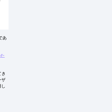
であ
のた
てき
ーザ
用し