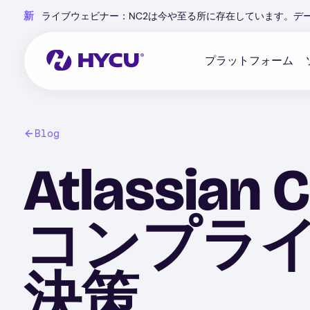
Skip
新
ライブウェビナー：NC2は今や至る所に存在しています。デ
to
main
content
プラットフォーム
Blog
Atlassi
コンプラ
決策