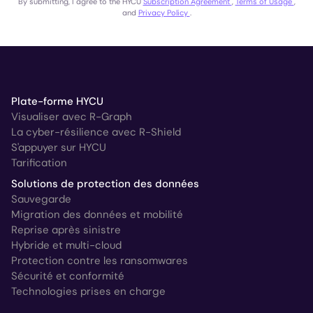
By submitting, I agree to the HYCU
Subscription Agreement
,
Terms of Usage
,
and
Privacy Policy
.
Plate-forme HYCU
Visualiser avec R-Graph
La cyber-résilience avec R-Shield
S'appuyer sur HYCU
Tarification
Solutions de protection des données
Sauvegarde
Migration des données et mobilité
Reprise après sinistre
Hybride et multi-cloud
Protection contre les ransomwares
Sécurité et conformité
Technologies prises en charge