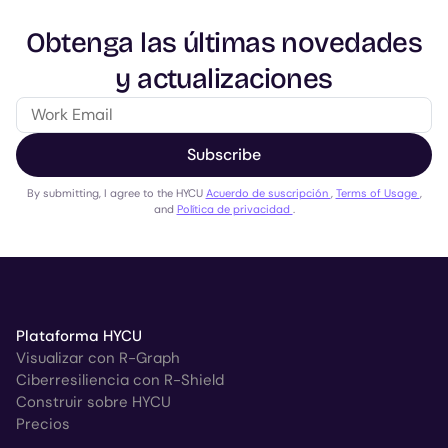
Obtenga las últimas novedades
y actualizaciones
Subscribe
By submitting, I agree to the HYCU
Acuerdo de suscripción
,
Terms of Usage
,
and
Política de privacidad
.
Plataforma HYCU
Visualizar con R-Graph
Ciberresiliencia con R-Shield
Construir sobre HYCU
Precios