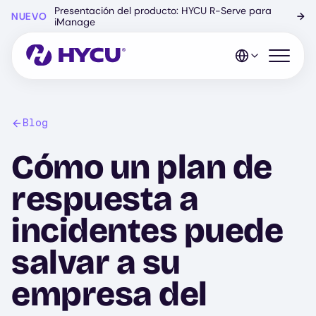
Ir
Presentación del producto: HYCU R-Serve para
NUEVO
→
al
iManage
contenido
principal
Abrir el 
Blog
Cómo un plan de
respuesta a
incidentes puede
salvar a su
empresa del