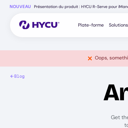
Skip
NOUVEAU
Présentation du produit : HYCU R-Serve pour iMa
to
main
content
Plate-forme
Solutions
Oops, somethi
Blog
A
Get th
t