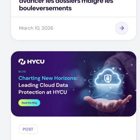
avancer les dossiers malgré les
bouleversements
March 10, 2026
POST