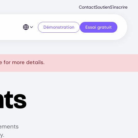
Second
Contact
Soutien
S'inscrire
Menu
Démonstration
Essai gratuit
 for more details.
ts
cements
y.