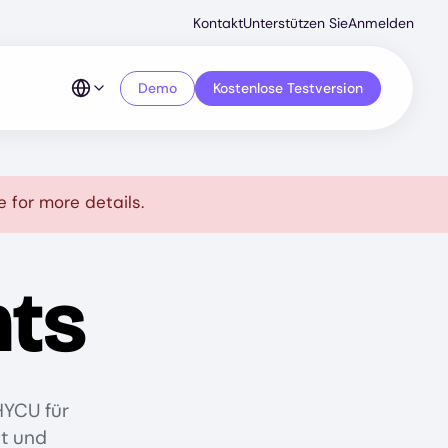
Secondar
Kontakt
Unterstützen Sie
Anmelden
Menu
Demo
Kostenlose Testversion
 for more details.
ts
HYCU für
t und