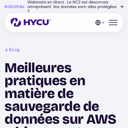
Webinaire en direct : Le NC2 est désormais
Skip
NOUVEAU
omniprésent. Vos données sont-elles protégées
→
to
?
main
content
Open mo
Blog
Meilleures
pratiques en
matière de
sauvegarde de
données sur AWS