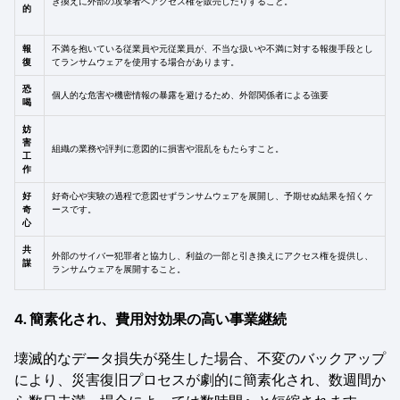
き換えに外部の攻撃者へアクセス権を販売したりすること。
的
報
不満を抱いている従業員や元従業員が、不当な扱いや不満に対する報復手段とし
復
てランサムウェアを使用する場合があります。
恐
個人的な危害や機密情報の暴露を避けるため、外部関係者による強要
喝
妨
害
組織の業務や評判に意図的に損害や混乱をもたらすこと。
工
作
好
好奇心や実験の過程で意図せずランサムウェアを展開し、予期せぬ結果を招くケ
奇
ースです。
心
共
外部のサイバー犯罪者と協力し、利益の一部と引き換えにアクセス権を提供し、
謀
ランサムウェアを展開すること。
4. 簡素化され、費用対効果の高い事業継続
壊滅的なデータ損失が発生した場合、不変のバックアップ
により、災害復旧プロセスが劇的に簡素化され、数週間か