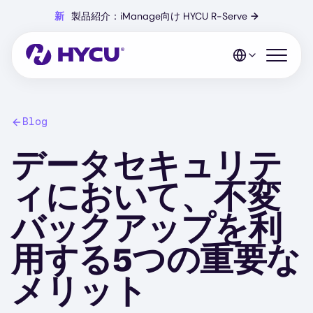
Skip
新
製品紹介：iManage向け HYCU R-Serve
→
to
main
content
Open mo
Blog
データセキュリテ
ィにおいて、不変
バックアップを利
用する5つの重要な
メリット