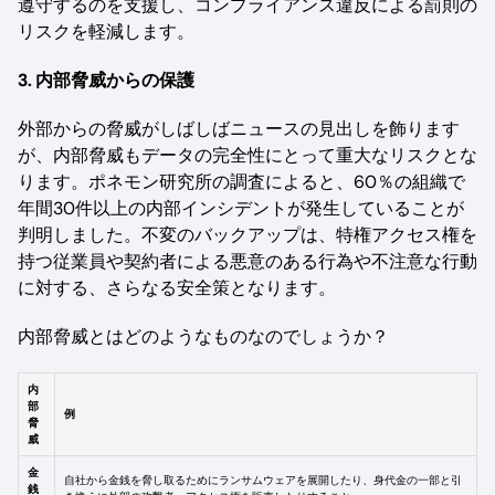
遵守するのを支援し、コンプライアンス違反による罰則の
リスクを軽減します。
3. 内部脅威からの保護
外部からの脅威がしばしばニュースの見出しを飾ります
が、内部脅威もデータの完全性にとって重大なリスクとな
ります。ポネモン研究所の調査によると、60％の組織で
年間30件以上の内部インシデントが発生していることが
判明しました。不変のバックアップは、特権アクセス権を
持つ従業員や契約者による悪意のある行為や不注意な行動
に対する、さらなる安全策となります。
内部脅威とはどのようなものなのでしょうか？
内
部
例
脅
威
金
自社から金銭を脅し取るためにランサムウェアを展開したり、身代金の一部と引
銭