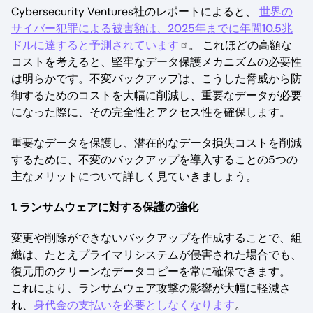
Cybersecurity Ventures社のレポートによると、
世界の
サイバー犯罪による被害額は、2025年までに年間10.5兆
ドルに達すると予測されています
。 これほどの高額な
コストを考えると、堅牢なデータ保護メカニズムの必要性
は明らかです。不変バックアップは、こうした脅威から防
御するためのコストを大幅に削減し、重要なデータが必要
になった際に、その完全性とアクセス性を確保します。
重要なデータを保護し、潜在的なデータ損失コストを削減
するために、不変のバックアップを導入することの5つの
主なメリットについて詳しく見ていきましょう。
1. ランサムウェアに対する保護の強化
変更や削除ができないバックアップを作成することで、組
織は、たとえプライマリシステムが侵害された場合でも、
復元用のクリーンなデータコピーを常に確保できます。
これにより、ランサムウェア攻撃の影響が大幅に軽減さ
れ、
身代金の支払いを必要としなくなります
。