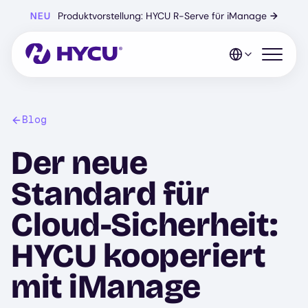
Zum
NEU
Produktvorstellung: HYCU R-Serve für iManage
→
Hauptinhalt
springen
Mobiles 
Blog
Der neue
Standard für
Cloud-Sicherheit:
HYCU kooperiert
mit iManage