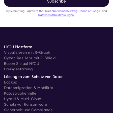
Subscribe
By submitting, I agree to the HYCU
Abonnementvertrag
,
Terms of Usage
, and
Datenschutzbestimmungen
.
HYCU Plattform
Visualisieren mit R-Graph
Cyber-Resilienz mit R-Shield
Bauen Sie auf HYCU
Preisgestaltung
Lösungen zum Schutz von Daten
Backup
Datenmigration & Mobilität
Katastrophenhilfe
Hybrid & Multi-Cloud
Schutz vor Ransomware
Sicherheit und Compliance