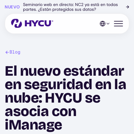
Ir
Seminario web en directo: NC2 ya está en todas
NUEVO
→
al
partes. ¿Están protegidos sus datos?
contenido
principal
Abrir el 
Blog
El nuevo estándar
en seguridad en la
nube: HYCU se
asocia con
iManage