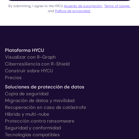
By submitting, I agree to the HYCU
Acuerdo de suscripción
,
Terms of Usage
,
and
Política de privacidad
.
Plataforma HYCU
Visualizar con R-Graph
Ciberresiliencia con R-Shield
Construir sobre HYCU
Precios
Soluciones de protección de datos
Copia de seguridad
Migración de datos y movilidad
Recuperación en caso de catástrofe
Híbrido y multi-nube
Protección contra ransomware
Seguridad y conformidad
Tecnologías compatibles