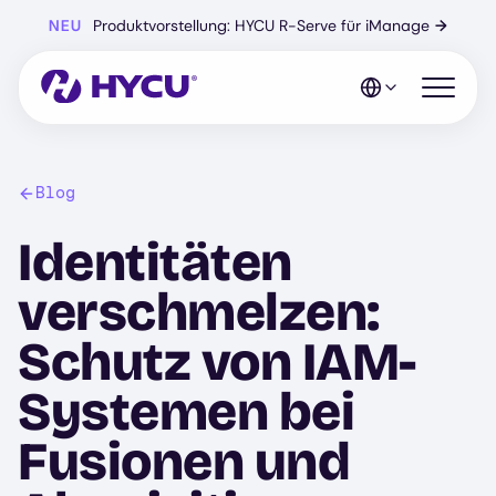
Zum
NEU
Produktvorstellung: HYCU R-Serve für iManage
→
Hauptinhalt
springen
Mobiles 
Blog
Identitäten
verschmelzen:
Schutz von IAM-
Systemen bei
Fusionen und