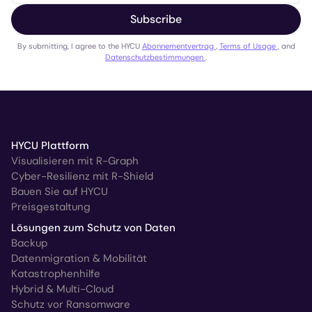
Subscribe
By submitting, I agree to the HYCU
Abonnementvertrag
,
Terms of Usage
, and
Datenschutzbestimmungen
.
HYCU Plattform
Visualisieren mit R-Graph
Cyber-Resilienz mit R-Shield
Bauen Sie auf HYCU
Preisgestaltung
Lösungen zum Schutz von Daten
Backup
Datenmigration & Mobilität
Katastrophenhilfe
Hybrid & Multi-Cloud
Schutz vor Ransomware