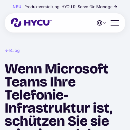
Zum
NEU
Produktvorstellung: HYCU R-Serve für iManage
→
Hauptinhalt
springen
Mobiles 
Blog
Wenn Microsoft
Teams Ihre
Telefonie-
Infrastruktur ist,
schützen Sie sie