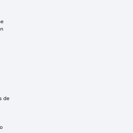
ne
on
s de
no