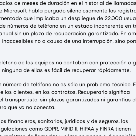
cíos de meses de duración en el historial de llamadas
e Microsoft había purgado silenciosamente los registr
umentado que implicaba un despliegue de 22.000 usuar
s de números de teléfono en un estado incoherente en 
manual sin un plazo de recuperación garantizado. En a
 inaccesibles no a causa de una interrupción, sino po
teléfono de los equipos no contaban con protección al
 ninguna de ellas es fácil de recuperar rápidamente.
 número de teléfono no es sólo un problema técnico. 
los clientes, en los contratos. Recuperarlo significa
l transportista, sin plazos garantizados ni garantías 
mero que ya no conecta.
os financieros, sanitarios, jurídicos y de seguros, los
gulaciones como GDPR, MiFID II, HIPAA y FINRA tienen