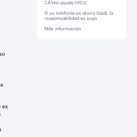
CÃ³mo ayuda HYCU
Si su telefonía es ahora SaaS, la
responsabilidad es suya
Más información
so
os
 es
5
a