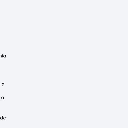
nía
 y
 a
 de