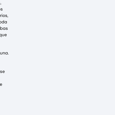
,
os
ios,
toda
mbas
rque
guna.
Ese
de