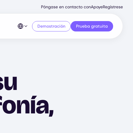
Secondary
Póngase en contacto con
Apoye
Regístrese
Menu
Demostración
Prueba gratuita
su
fonía,