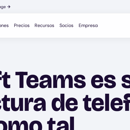
age
→
ones
Precios
Recursos
Socios
Empresa
ft Teams es 
tura de tele
omo tal