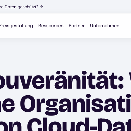
Ihre Daten geschützt?
→
Preisgestaltung
Ressourcen
Partner
Unternehmen
ouveränität
e Organisat
von Cloud-Da