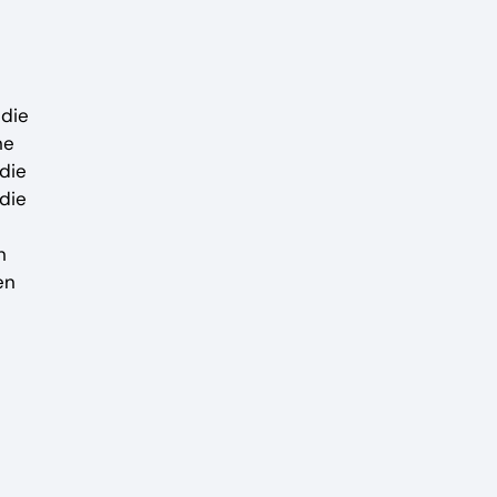
 die
ne
die
die
n
en