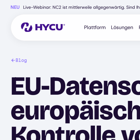
Zum
NEU
Live-Webinar: NC2 ist mittlerweile allgegenwärtig. Sind 
Hauptinhalt
springen
Plattform
Lösungen
Blog
EU-Datens
europäisch
Kontrolle 