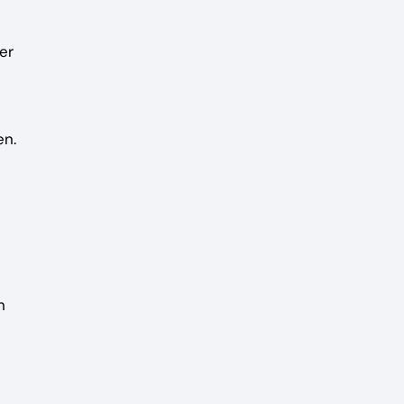
er
en.
h