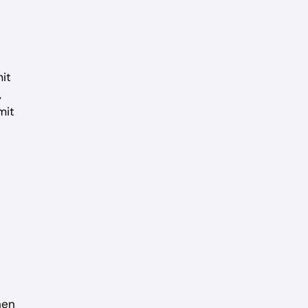
it
,
mit
nen