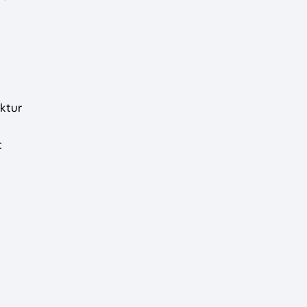
ktur
t