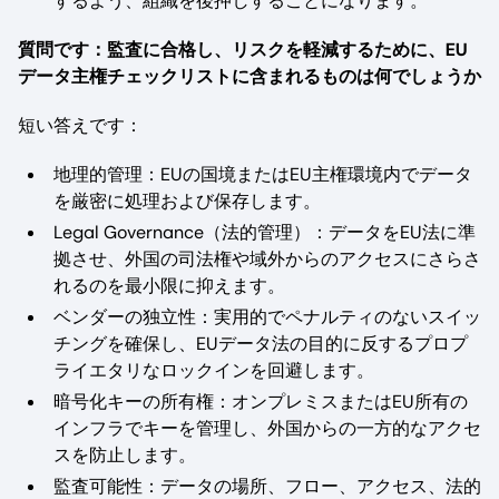
するよう、組織を後押しすることになります。
質問です：監査に合格し、リスクを軽減するために、EU
データ主権チェックリストに含まれるものは何でしょうか
短い答えです：
地理的管理：EUの国境またはEU主権環境内でデータ
を厳密に処理および保存します。
Legal Governance（法的管理）：データをEU法に準
拠させ、外国の司法権や域外からのアクセスにさらさ
れるのを最小限に抑えます。
ベンダーの独立性：実用的でペナルティのないスイッ
チングを確保し、EUデータ法の目的に反するプロプ
ライエタリなロックインを回避します。
暗号化キーの所有権：オンプレミスまたはEU所有の
インフラでキーを管理し、外国からの一方的なアクセ
スを防止します。
監査可能性：データの場所、フロー、アクセス、法的