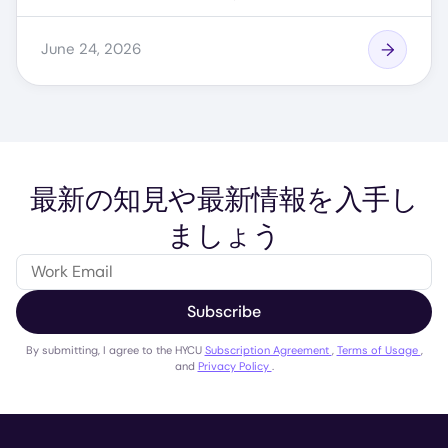
June 24, 2026
最新の知見や最新情報を入手し
ましょう
Subscribe
By submitting, I agree to the HYCU
Subscription Agreement
,
Terms of Usage
,
and
Privacy Policy
.