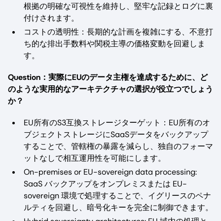
根拠の明確な可視性を維持し、堅牢な記録とログに裏
付けされます。
コストの透明性：長期的な計画を複雑にする、不意打
ち的な排出手数料や関税主導の価格変動を回避しま
す。
Question：実際にEUのデータ主権を達成するために、ど
のような実用的なアーキテクチャの選択が役立つでしょう
か？
EU所有のS3互換ストレージターゲット：EU所有のオ
ブジェクトストレージにSaaSデータをバックアップ
することで、管轄権の暴露を減らし、独自のフォーマ
ットなしで相互運用性を可能にします。
On-premises or EU-sovereign data processing:
SaaS バックアップをオンプレミスまたは EU-
sovereign 環境で処理することで、イグリースのペナ
ルティを回避し、暗号化キーを完全に制御できます。