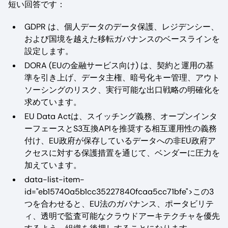
短い回答です：
GDPR は、個人データのデータ保護、レジデンシー、
および国境を越えた移転ガバナンスのベースラインを
設定します。
DORA (EUの金融サービス向け) は、契約と運用の基
準を引き上げ、データ主権、暗号化キー管理、アウト
ソーシングのリスク、実行可能な出口戦略の明確化を
求めています。
EU Data Actは、スイッチング義務、オープンインタ
ーフェースとS3互換APIを推奨する相互運用性の義務
付け、EU政府が保存しているデータへの非EU政府ア
クセスに対する保護措置を通じて、ベンダーに圧力を
加えています。
data-list-item-
id="eb15740a5b1cc35227840fcaa5cc71bfe">この3
つを合わせると、EU法のガバナンス、ポータビリテ
ィ、透明で監査可能なクラウドアーキテクチャを優先