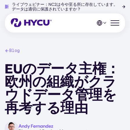
Skip
ライブウェビナー：NC2は今や至る所に存在しています。
新
→
to
データは適切に保護されていますか？
main
content
Open mo
Blog
EUのデータ主権：
欧州の組織がクラ
ウドデータ管理を
再考する理由
Image
Andy Fernandez