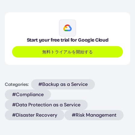
Image
Start your free trial for Google Cloud
無料トライアルを開始する
#Backup as a Service
Categories:
#Compliance
#Data Protection as a Service
#Disaster Recovery
#Risk Management