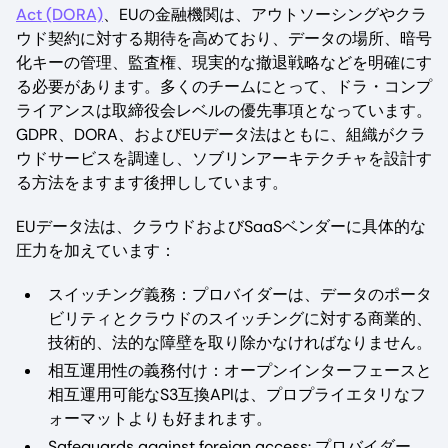
Act (DORA)
、EUの金融機関は、アウトソーシングやクラ
ウド契約に対する期待を高めており、データの場所、暗号
化キーの管理、監査権、現実的な撤退戦略などを明確にす
る必要があります。多くのチームにとって、ドラ・コンプ
ライアンスは取締役会レベルの優先事項となっています。
GDPR、DORA、およびEUデータ法はともに、組織がクラ
ウドサービスを調達し、ソブリンアーキテクチャを設計す
る方法をますます後押ししています。
EUデータ法は、クラウドおよびSaaSベンダーに具体的な
圧力を加えています：
スイッチング義務：プロバイダーは、データのポータ
ビリティとクラウドのスイッチングに対する商業的、
技術的、法的な障壁を取り除かなければなりません。
相互運用性の義務付け：オープンインターフェースと
相互運用可能なS3互換APIは、プロプライエタリなフ
ォーマットよりも好まれます。
Safeguards against foreign access: プロバイダー