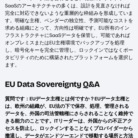
SaaSのアーキテクチャの多くは、設計を見直さなければ
完全に対応できないような重層的な枠組みを形成していま
す。明確な主権、ベンダーの独立性、予測可能なコストを
求める組織にとって、方向性は明確です。EU所有のイン
フラストラクチャにSaaSデータを保管し、可能であれば
オンプレミスまたはEU主権環境でバックアップを処理
し、暗号化キーを完全に管理し、ロックインではなくポー
タビリティのために構築されたプラットフォームを選択し
ます。
EU Data Sovereignty Q&A
質問です：EUデータ主権とは何ですか？EUデータ主権と
は、欧州の組織が、EU法の下で保存、処理、管理される
データを、外国の司法管轄権にさらされることなく維持で
きる能力のことです。ITリーダーは、外国からの不正アク
セスを防止し、ロックインすることなくプロバイダーから
撤退し、データがエンドツーエンドで移動する場所と方法