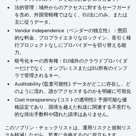
法的管理：域外からのアクセスに対するセーフガード
を含め、外国管轄権ではなく、EU法にのみ、または
主に従うデータ。
Vendor independence（ベンダーの独立性）：懲罰
的な料金、プロプライエタリなロックイン、長引く移
行プロジェクトなしにプロバイダーを切り替える能
力。
暗号化キーの所有権：EU域外のクラウドプロバイダ
ーだけでなく、オンプレミスまたはEU所有のインフ
ラで管理されるキー。
Auditability (監査可能性): データがどこに存在し、ど
のように流れ、誰がアクセスするのかを明確に可視化
Cost transparency (コストの透明性): 予測可能な価
格設定であり、国境を越えた転送に関連する不意打ち
的な排出手数料や隠れた請求はありません。
このソブリン・チェックリストは、運用リスクと規制リス
クを軽減しながら、監査に合格するのに役立ちます。