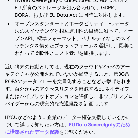
Hybrid sovereignty architectures: EU 域内の処理と
EU 所有のストレージを組み合わせて、GDPR、
DORA、および EU Data Act に同時に対応します。
オープンスタンダードとポータビリティ：EUデータ
法のスイッチングと相互運用性の目標に沿って、オー
プンAPI、標準フォーマット、ペナルティなしのスイ
ッチングを備えたプラットフォームを選択し、長期に
わたって柔軟性とコスト管理を維持します。
近い将来の行動としては、現在のクラウドやSaaSのアー
キテクチャが公開されていないか監査すること、第30条
ROPAのデータフローを文書化することなどが挙げられま
す。海外からのアクセスリスクを軽減するEUネイティブ
またはハイブリッドオプションを評価し、非ソブリンプロ
バイダーからの現実的な撤退経路を計画します。
HYCUがどのように企業のデータ主権を支援しているかに
ついて詳しく知りたい方は、
EU Data Sovereigntyのため
に構築されたデータ保護
をご覧ください。