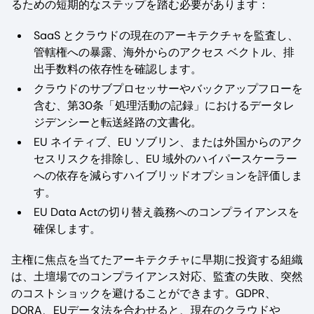
るための短期的なステップを踏む必要があります：
SaaS とクラウドの現在のアーキテクチャを監査し、
管轄権への暴露、海外からのアクセス ベクトル、排
出手数料の依存性を確認します。
クラウドのサブプロセッサーやバックアップフローを
含む、第30条「処理活動の記録」におけるデータレ
ジデンシーと転送経路の文書化。
EU ネイティブ、EU ソブリン、または外国からのアク
セスリスクを排除し、EU 域外のハイパースケーラー
への依存を減らすハイブリッドオプションを評価しま
す。
EU Data Actの切り替え義務へのコンプライアンスを
確保します。
主権に焦点を当てたアーキテクチャに早期に投資する組織
は、土壇場でのコンプライアンス対応、監査の失敗、突然
のコストショックを避けることができます。GDPR、
DORA、EUデータ法を合わせると、現在のクラウドや