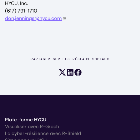
HYCU, Inc.
(617) 791-1710
don.jennings@hycu.com
PARTAGER SUR LES RÉSEAUX SOCIAUX
Partager sur X (anciennement Twi
Partager sur LinkedIn
Partager sur Facebook
Plate-forme HYCU
Visualiser avec R-Graph
La cyber-résilience avec R-Shield