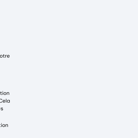
otre
tion
 Cela
us
tion