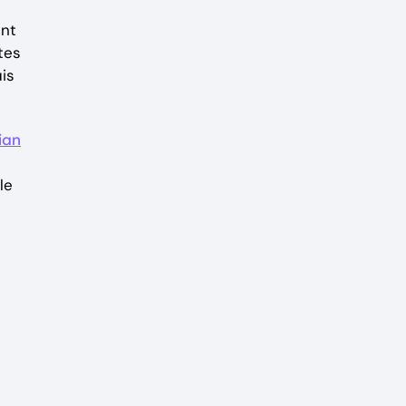
ent
tes
is
ian
le
s