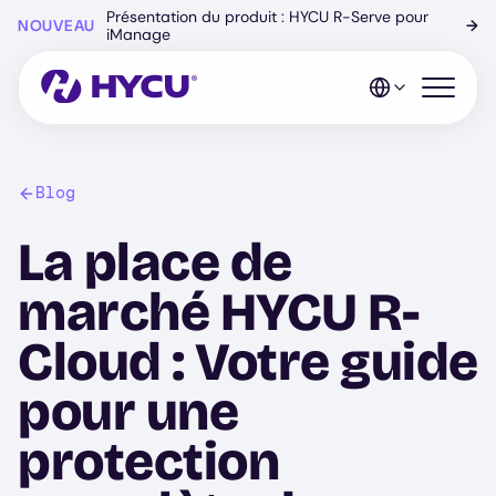
Skip
Présentation du produit : HYCU R-Serve pour
NOUVEAU
→
to
iManage
main
content
Open mo
Blog
La place de
marché HYCU R-
Cloud : Votre guide
pour une
protection