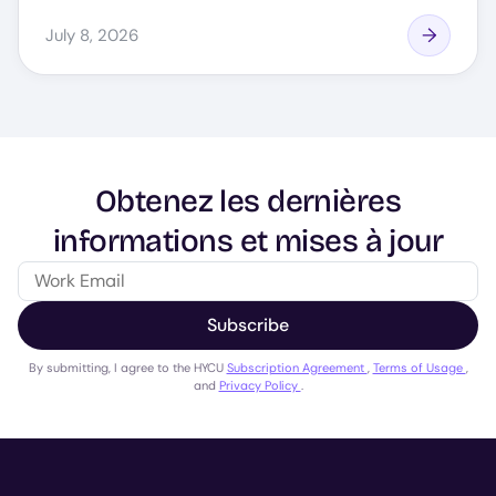
July 8, 2026
Obtenez les dernières
informations et mises à jour
Subscribe
By submitting, I agree to the HYCU
Subscription Agreement
,
Terms of Usage
,
and
Privacy Policy
.