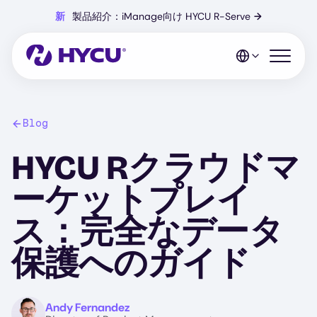
Skip
新
製品紹介：iManage向け HYCU R-Serve
→
to
main
content
Open mo
Blog
HYCU Rクラウドマ
ーケットプレイ
ス：完全なデータ
保護へのガイド
Image
Andy Fernandez