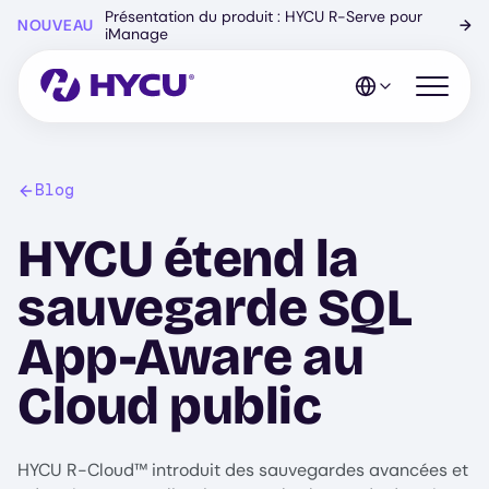
Skip
Présentation du produit : HYCU R-Serve pour
NOUVEAU
→
to
iManage
main
content
Open mo
Blog
HYCU étend la
sauvegarde SQL
App-Aware au
Cloud public
HYCU R-Cloud™ introduit des sauvegardes avancées et