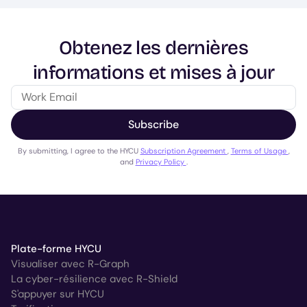
Obtenez les dernières
informations et mises à jour
Subscribe
By submitting, I agree to the HYCU
Subscription Agreement
,
Terms of Usage
,
and
Privacy Policy
.
Plate-forme HYCU
Visualiser avec R-Graph
La cyber-résilience avec R-Shield
S'appuyer sur HYCU