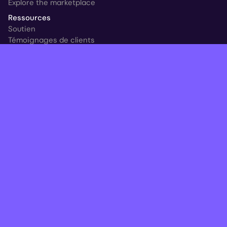
Explore the marketplace
Ressources
Soutien
Témoignages de clients
Nouveau à HYCU
Blog
Ransomware & Readiness Calculator
Suivre
© 2025 HYCU. Tous droits réservés.
Juridique
Centre fiduciaire