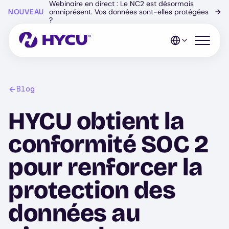
Webinaire en direct : Le NC2 est désormais
Skip
NOUVEAU
omniprésent. Vos données sont-elles protégées
→
to
?
main
content
Open mo
Blog
HYCU obtient la
conformité SOC 2
pour renforcer la
protection des
données au