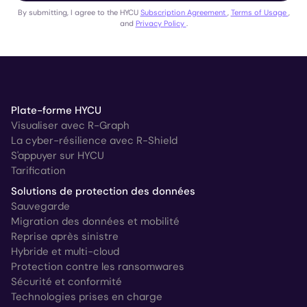
By submitting, I agree to the HYCU
Subscription Agreement
,
Terms of Usage
,
and
Privacy Policy
.
Plate-forme HYCU
Visualiser avec R-Graph
La cyber-résilience avec R-Shield
S'appuyer sur HYCU
Tarification
Solutions de protection des données
Sauvegarde
Migration des données et mobilité
Reprise après sinistre
Hybride et multi-cloud
Protection contre les ransomwares
Sécurité et conformité
Technologies prises en charge