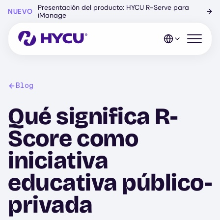
Ir
Presentación del producto: HYCU R-Serve para
NUEVO
→
al
iManage
contenido
principal
Abrir el 
Blog
Qué significa R-
Score como
iniciativa
educativa público-
privada