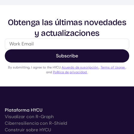
Obtenga las últimas novedades
y actualizaciones
Subscribe
By submitting, I agree to the HYCU
Acuerdo de suscripción
,
Terms of Usage
,
and
Política de privacidad
.
Plataforma HYCU
Visualizar con R-Graph
Ciberresiliencia con R-Shield
Construir sobre HYCU