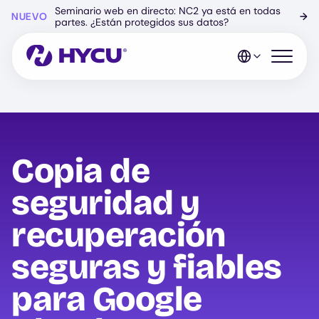
Ir
Seminario web en directo: NC2 ya está en todas
NUEVO
→
al
partes. ¿Están protegidos sus datos?
contenido
principal
Abrir el 
Copia de
seguridad y
recuperación
seguras y fiables
para Google