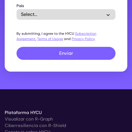
País
By submitting, I agree to the HYCU
Subscription
Agreement
,
Terms of Usage
and
Privacy Policy
.
Enviar
Plataforma HYCU
Visualizar con R-Graph
Ciberresiliencia con R-Shield