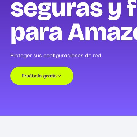
seguras y f
para Amaz
Proteger sus configuraciones de red
Pruébelo gratis