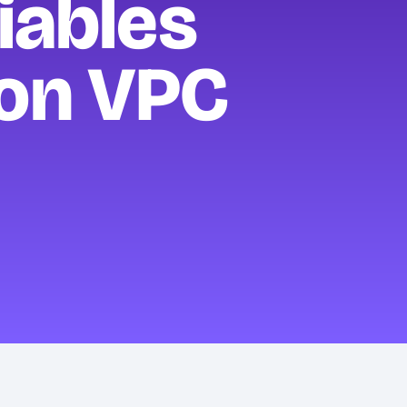
iables
on VPC