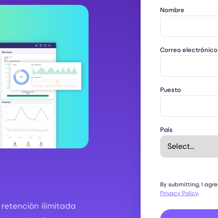
Nombre
Correo electrónico
Puesto
País
By submitting, I agr
Privacy Policy
.
retención ilimitada