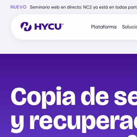
Ir
NUEVO
Seminario web en directo: NC2 ya está en todas part
al
contenido
principal
Plataforma
Soluci
Copia de s
y recupera