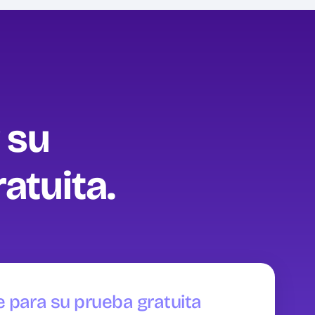
 su
tuita‍.
e para su prueba gratuita