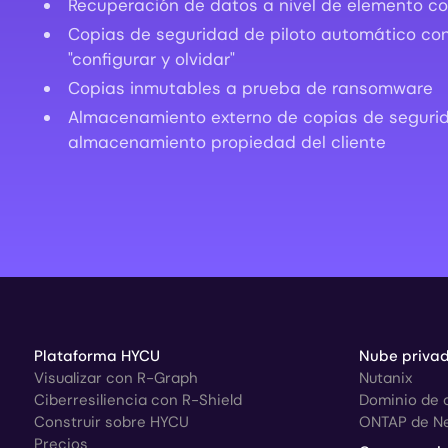
Recuperación de datos a nivel de elemento con
Copias de seguridad de piloto automático con
"configurar y olvidar"
Copias inmutables a prueba de ransomware
Almacenamiento externo de copias de seguri
almacenamiento propiedad del cliente
Plataforma HYCU
Nube privad
Visualizar con R-Graph
Nutanix
Ciberresiliencia con R-Shield
Dominio de 
Construir sobre HYCU
ONTAP de N
Precios