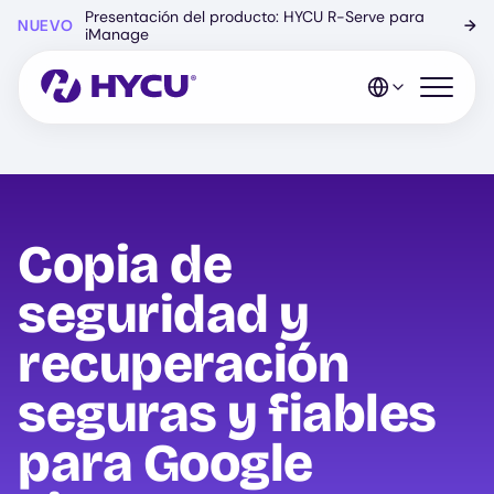
Ir
Presentación del producto: HYCU R-Serve para
NUEVO
→
al
iManage
contenido
principal
Abrir el 
Copia de
seguridad y
recuperación
seguras y fiables
para Google