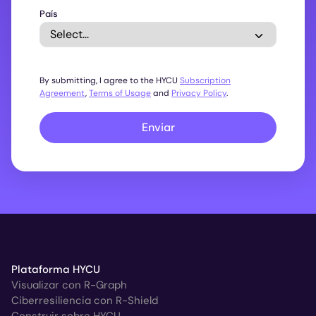
País
By submitting, I agree to the HYCU
Subscription
Agreement
,
Terms of Usage
and
Privacy Policy
.
Enviar
Plataforma HYCU
Visualizar con R-Graph
Ciberresiliencia con R-Shield