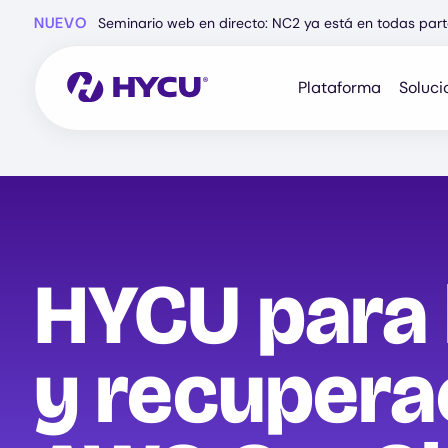
Ir
NUEVO
Seminario web en directo: NC2 ya está en todas part
al
contenido
principal
Plataforma
Soluci
HYCU para
y recupera