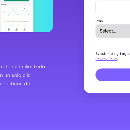
País
By submitting, I agr
Privacy Policy
.
retención ilimitada
 un solo clic
 políticas de