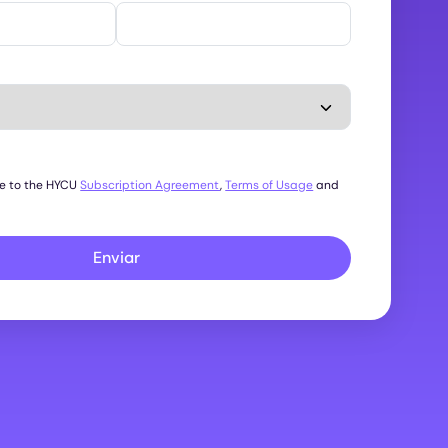
ee to the HYCU
Subscription Agreement
,
Terms of Usage
and
Enviar