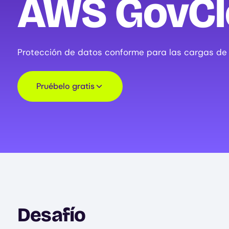
AWS GovCl
Protección de datos conforme para las cargas de
Pruébelo gratis
Desafío