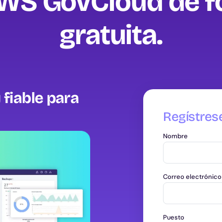
WS GovCloud de 
gratuita‍.
 fiable para
Regístres
Nombre
Correo electrónico
Puesto