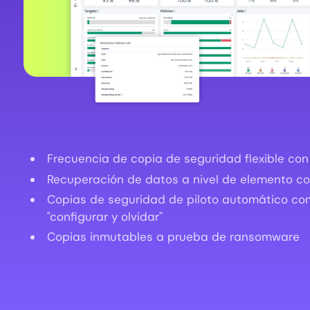
Frecuencia de copia de seguridad flexible con 
Recuperación de datos a nivel de elemento con
Copias de seguridad de piloto automático con
"configurar y olvidar"
Copias inmutables a prueba de ransomware