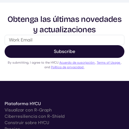
Obtenga las últimas novedades
y actualizaciones
Subscribe
By submitting, I agree to the HYCU
Acuerdo de suscripción
,
Terms of Usage
,
and
Política de privacidad
.
Plataforma HYCU
Visualizar con R-Graph
Ciberresiliencia con R-Shield
Construir sobre HYCU