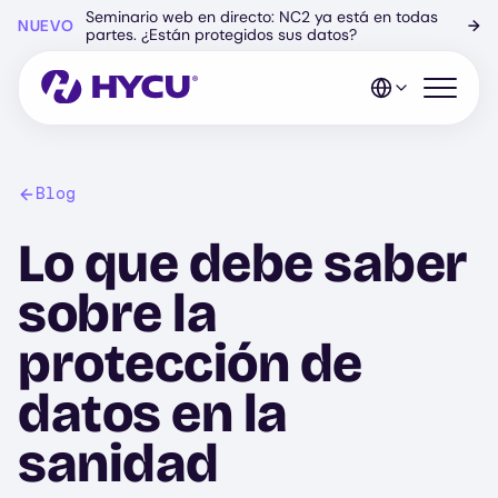
Ir
Seminario web en directo: NC2 ya está en todas
NUEVO
→
al
partes. ¿Están protegidos sus datos?
contenido
principal
Abrir el 
Blog
Lo que debe saber
sobre la
protección de
datos en la
sanidad