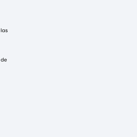
 las
 de