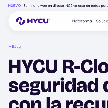
Ir
NUEVO
Seminario web en directo: NC2 ya está en todas part
al
contenido
principal
Plataforma
Soluci
Blog
HYCU R-Clo
seguridad d
con la recu