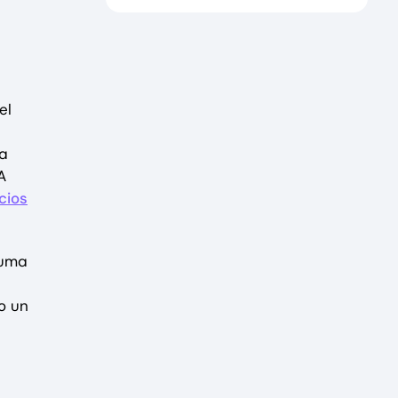
el
 a
A
cios
suma
o un