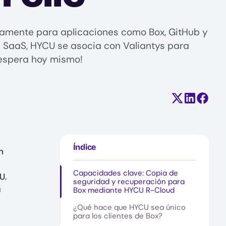
amente para aplicaciones como Box, GitHub y
s SaaS, HYCU se asocia con Valiantys para
 espera hoy mismo!
Compartir e
Comparti
Compa
Índice
n
Capacidades clave: Copia de
U.
seguridad y recuperación para
a
Box mediante HYCU R-Cloud
¿Qué hace que HYCU sea único
para los clientes de Box?