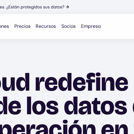
es. ¿Están protegidos sus datos?
→
ones
Precios
Recursos
Socios
Empresa
ud redefine 
e los datos 
peración en 1