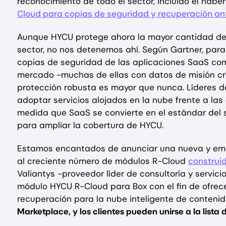
reconocimiento de todo el sector, incluido el hab
Cloud para copias de seguridad y recuperación an
Aunque HYCU protege ahora la mayor cantidad de c
sector, no nos detenemos ahí. Según Gartner, para
copias de seguridad de las aplicaciones SaaS como
mercado -muchas de ellas con datos de misión cr
protección robusta es mayor que nunca. Líderes 
adoptar servicios alojados en la nube frente a las
medida que SaaS se convierte en el estándar de
para ampliar la cobertura de HYCU.
Estamos encantados de anunciar una nueva y emo
al creciente número de módulos R-Cloud
construi
Valiantys -proveedor líder de consultoría y servic
módulo HYCU R-Cloud para Box con el fin de ofrec
recuperación para la nube inteligente de conteni
Marketplace, y los clientes pueden unirse a la lista