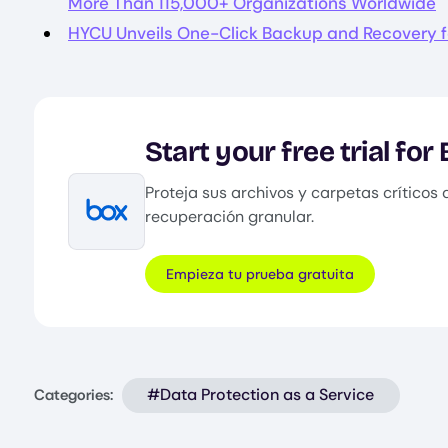
More Than 115,000+ Organizations Worldwide
HYCU Unveils One-Click Backup and Recovery f
Start your free trial for
Proteja sus archivos y carpetas crítico
recuperación granular.
Image
Empieza tu prueba gratuita
#Data Protection as a Service
Categories: