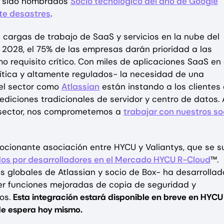
er sido nombrados
Socio tecnológico del año de Google
te desastres
.
argas de trabajo de SaaS y servicios en la nube del
 2028, el 75% de las empresas darán prioridad a las
 requisito crítico. Con miles de aplicaciones SaaS en 
ítica y altamente regulados- la necesidad de una
del sector como
Atlassian
están instando a los clientes
 ediciones tradicionales de servidor y centro de datos. 
l sector, nos comprometemos a
trabajar con nuestros so
cionante asociación entre HYCU y Valiantys, que se 
dos por desarrolladores en el Mercado HYCU R-Cloud
™.
ios globales de Atlassian y socio de Box- ha desarrollad
er funciones mejoradas de copia de seguridad y
dos.
Esta integración estará disponible en breve en HYCU
 de espera hoy mismo.