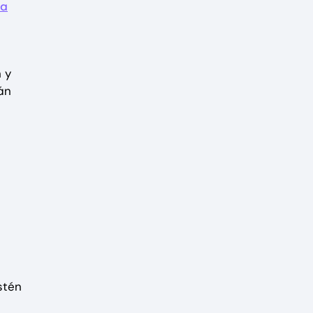
na
 y
án
stén