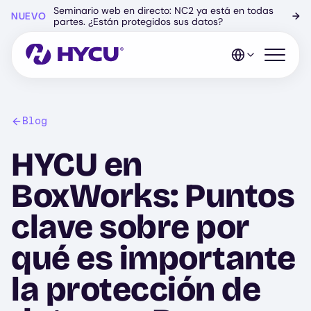
Ir
Seminario web en directo: NC2 ya está en todas
NUEVO
→
al
partes. ¿Están protegidos sus datos?
contenido
principal
Abrir el 
Blog
HYCU en
BoxWorks: Puntos
clave sobre por
qué es importante
la protección de