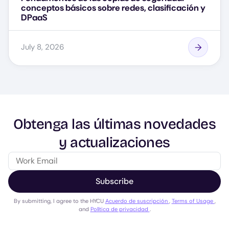
conceptos básicos sobre redes, clasificación y
DPaaS
July 8, 2026
Obtenga las últimas novedades
y actualizaciones
Subscribe
By submitting, I agree to the HYCU
Acuerdo de suscripción
,
Terms of Usage
,
and
Política de privacidad
.