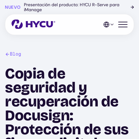
Ir
Presentación del producto: HYCU R-Serve para
NUEVO
→
al
iManage
contenido
principal
Abrir el 
Blog
Copia de
seguridad y
recuperación de
Docusign:
Protección de sus