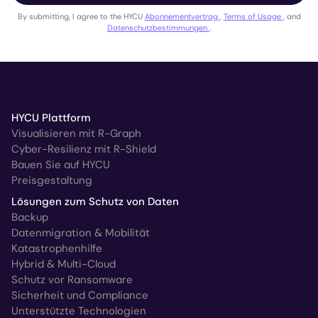
By submitting, I agree to the HYCU
Abonnementvertrag
,
Terms of Usage
, and
Datenschutzbestimmungen
.
HYCU Plattform
Visualisieren mit R-Graph
Cyber-Resilienz mit R-Shield
Bauen Sie auf HYCU
Preisgestaltung
Lösungen zum Schutz von Daten
Backup
Datenmigration & Mobilität
Katastrophenhilfe
Hybrid & Multi-Cloud
Schutz vor Ransomware
Sicherheit und Compliance
Unterstützte Technologien