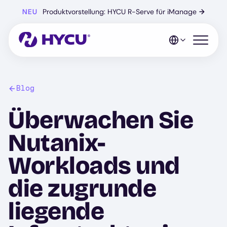
Zum
NEU
Produktvorstellung: HYCU R-Serve für iManage
→
Hauptinhalt
springen
Mobiles 
Blog
Überwachen Sie
Nutanix-
Workloads und
die zugrunde
liegende