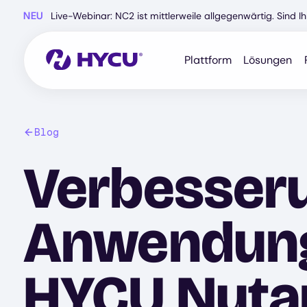
Zum
NEU
Live-Webinar: NC2 ist mittlerweile allgegenwärtig. Sind 
Hauptinhalt
springen
Plattform
Lösungen
Blog
Verbesser
Anwendungs
HYCU Nutan