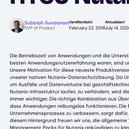
Image
Subbiah Sundaram
Veröffentlicht
Aktualisiert
SVP of Product
February 22, 2018
July 14, 202
Die Betriebszeit von Anwendungen und die Unterstü
besten Anwendungsnutzererfahrung waren, sind u
Unsere Motivation für diese neueste Produktvers
unserer nativen Nutanix-Datenschutzlösung. Da U
um Ausfälle und Datenverluste bei geschäftskriti
Nutanix-Infrastruktur laufen, zu verhindern, wird 
immer wichtiger. Die richtige Kombination aus Üb
dass Anwendungen reibungslos funktionieren. Die Fä
Unternehmensprozesse zu verbessern, sorgt dafür, 
diesem Hintergrund freuen wir uns, die allgemei
Management Packs für Nutanix ankündigen zu könne