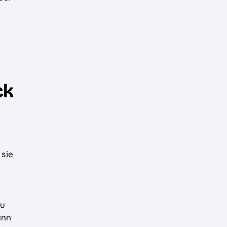
ck
 sie
zu
ann