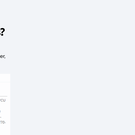
?
er,