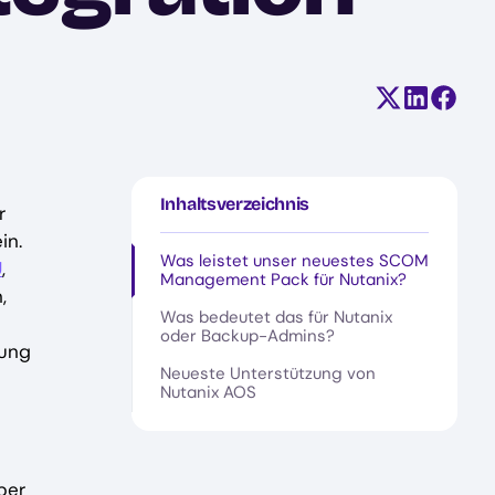
Teilen auf X
Auf Linke
Auf F
Inhaltsverzeichnis
r
in.
Was leistet unser neuestes SCOM
U
,
Management Pack für Nutanix?
,
Was bedeutet das für Nutanix
oder Backup-Admins?
sung
Neueste Unterstützung von
Nutanix AOS
ber