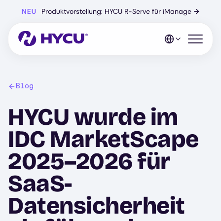
Zum
NEU
Produktvorstellung: HYCU R-Serve für iManage
→
Hauptinhalt
springen
Mobiles 
Blog
HYCU wurde im
IDC MarketScape
2025–2026 für
SaaS-
Datensicherheit