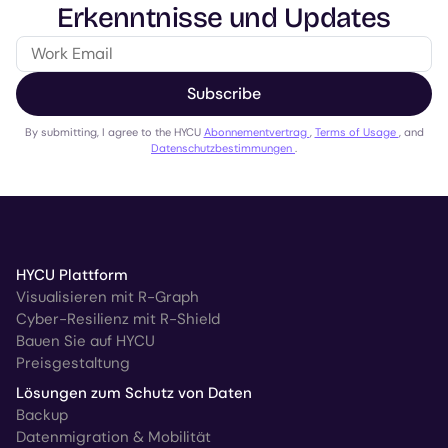
Erkenntnisse und Updates
Subscribe
By submitting, I agree to the HYCU
Abonnementvertrag
,
Terms of Usage
, and
Datenschutzbestimmungen
.
HYCU Plattform
Visualisieren mit R-Graph
Cyber-Resilienz mit R-Shield
Bauen Sie auf HYCU
Preisgestaltung
Lösungen zum Schutz von Daten
Backup
Datenmigration & Mobilität