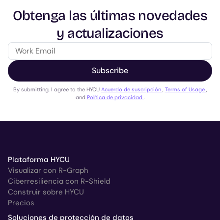
Obtenga las últimas novedades
y actualizaciones
Subscribe
By submitting, I agree to the HYCU
Acuerdo de suscripción
,
Terms of Usage
,
and
Política de privacidad
.
Plataforma HYCU
Visualizar con R-Graph
Ciberresiliencia con R-Shield
Construir sobre HYCU
Precios
Soluciones de protección de datos