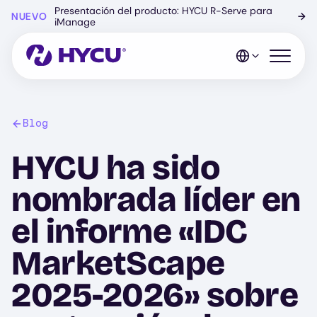
Ir
Presentación del producto: HYCU R-Serve para
NUEVO
→
al
iManage
contenido
principal
Abrir el 
Blog
HYCU ha sido
nombrada líder en
el informe «IDC
MarketScape
2025-2026» sobre