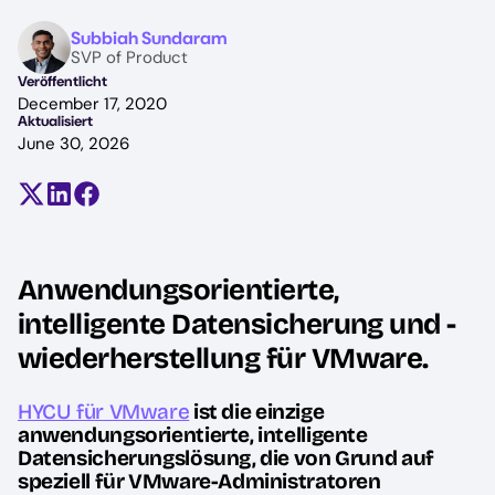
Image
Subbiah Sundaram
SVP of Product
Veröffentlicht
December 17, 2020
Aktualisiert
June 30, 2026
Teilen auf X (früher Twitter)
Auf LinkedIn teilen
Auf Facebook teilen
Anwendungsorientierte,
intelligente Datensicherung und -
wiederherstellung für VMware.
HYCU für VMware
ist die einzige
anwendungsorientierte, intelligente
Datensicherungslösung, die von Grund auf
speziell für VMware-Administratoren