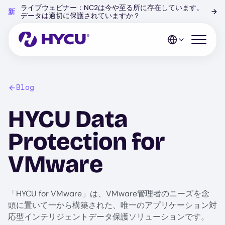
Skip
ライブウェビナー：NC2は今や至る所に存在しています。
新
→
to
データは適切に保護されていますか？
main
content
Open mo
Blog
HYCU Data
Protection for
VMware
「HYCU for VMware」は、VMware管理者のニーズを念
頭に置いて一から構築された、唯一のアプリケーション対
応型インテリジェントデータ保護ソリューションです。