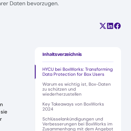
hrer Daten bevorzugen.
Teilen auf X
Auf Linke
Auf F
Inhaltsverzeichnis
HYCU bei BoxWorks: Transforming
Data Protection for Box Users
Warum es wichtig ist, Box-Daten
zu schützen und
wiederherzustellen
Key Takeaways von BoxWorks
en
2024 ‍
sie
r
Schlüsselankündigungen und
Verbesserungen bei BoxWorks im
Zusammenhang mit dem Angebot