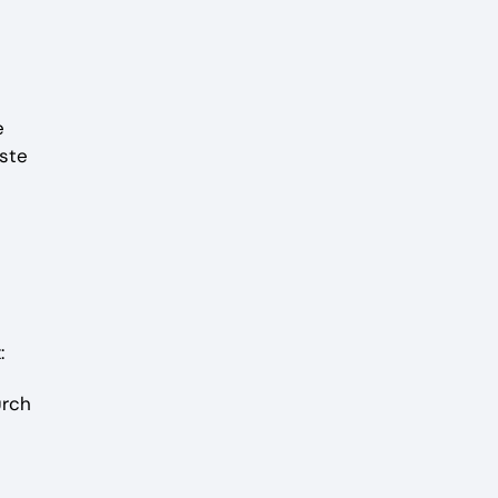
e
ste
:
urch