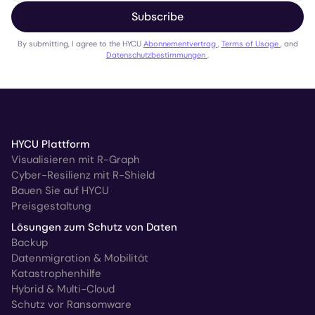
Subscribe
By submitting, I agree to the HYCU
Abonnementvertrag
,
Terms of Usage
, and
Datenschutzbestimmungen
.
HYCU Plattform
Visualisieren mit R-Graph
Cyber-Resilienz mit R-Shield
Bauen Sie auf HYCU
Preisgestaltung
Lösungen zum Schutz von Daten
Backup
Datenmigration & Mobilität
Katastrophenhilfe
Hybrid & Multi-Cloud
Schutz vor Ransomware