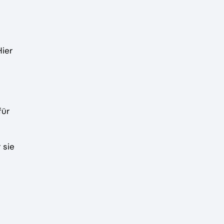
ier
für
 sie