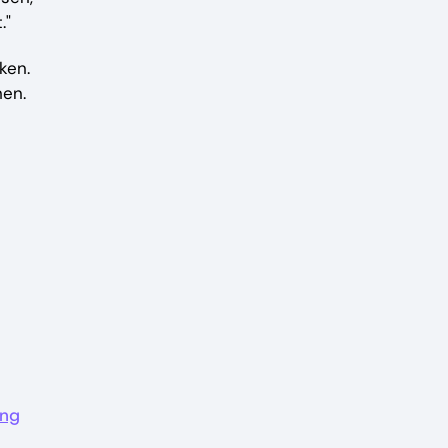
."
ken.
hen.
ng