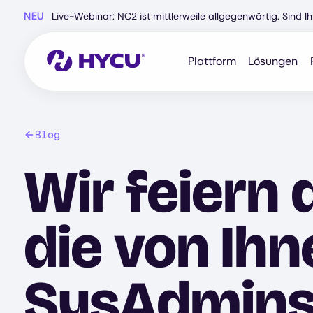
Zum
NEU
Live-Webinar: NC2 ist mittlerweile allgegenwärtig. Sind 
Hauptinhalt
springen
Plattform
Lösungen
Blog
Wir feiern 
die von Ih
SysAdmin