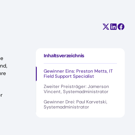
Teilen auf X
Auf Linke
Auf F
Inhaltsverzeichnis
ge
nd,
Gewinner Eins: Preston Metts, IT
hre
Field Support Specialist
Zweiter Preisträger: Jamerson
Vincent, Systemadministrator
er
Gewinner Drei: Paul Karvetski,
Systemadministrator