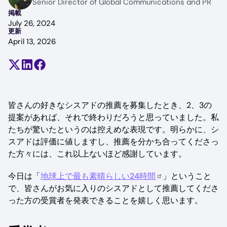
Senior Director of Global Communications and PR
掲載
July 26, 2024
更新
April 13, 2026
Share on X (formerly Twitter)
Share on LinkedIn
Share on Facebook
皆さんの好きなシスアドの推薦を募集したとき、2、3の
提案があれば、それで終わりだろうと思っていました。私
たちが驚いたというのは控えめな表現です。明らかに、シ
スアドは評価に値しますし、推薦を分かち合ってくださっ
た方々には、これ以上ないほど感謝しています。
今日は「
地球上で最も素晴らしい24時間
」ということ
で、皆さんがお気に入りのシスアドとして推薦してくださ
った方の受賞者を発表できることを嬉しく思います。