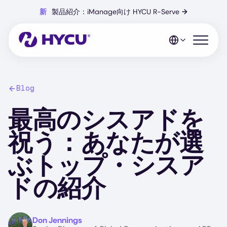
Skip
新
製品紹介：iManage向け HYCU R-Serve
→
to
main
content
Open mo
Blog
最高のシスアドを
祝う：あなたが選
ぶトップ・シスア
ドの紹介
Image
Don Jennings