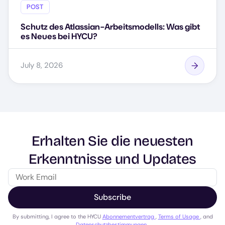
POST
Schutz des Atlassian-Arbeitsmodells: Was gibt
es Neues bei HYCU?
July 8, 2026
Erhalten Sie die neuesten
Erkenntnisse und Updates
Subscribe
By submitting, I agree to the HYCU
Abonnementvertrag
,
Terms of Usage
, and
Datenschutzbestimmungen
.