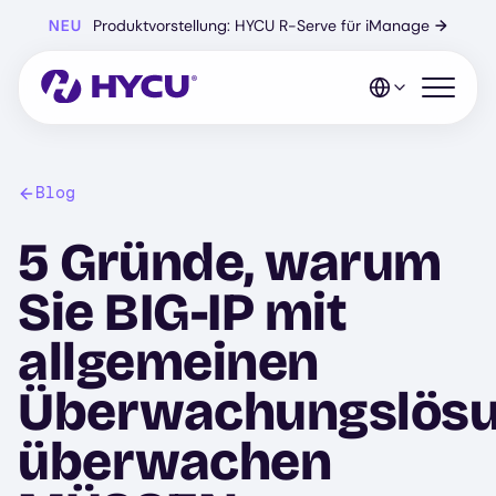
Zum
NEU
Produktvorstellung: HYCU R-Serve für iManage
→
Hauptinhalt
springen
Mobiles 
Blog
5 Gründe, warum
Sie BIG-IP mit
allgemeinen
Überwachungslös
überwachen