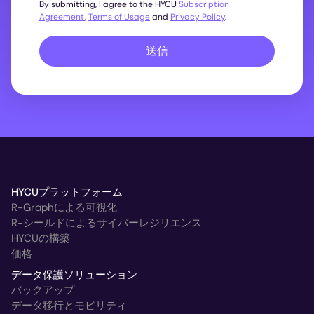
By submitting, I agree to the HYCU
Subscription
Agreement
,
Terms of Usage
and
Privacy Policy
.
送信
HYCUプラットフォーム
R-Graphによる可視化
R-シールドによるサイバーレジリエンス
HYCUの構築
価格
データ保護ソリューション
バックアップ
データ移行とモビリティ