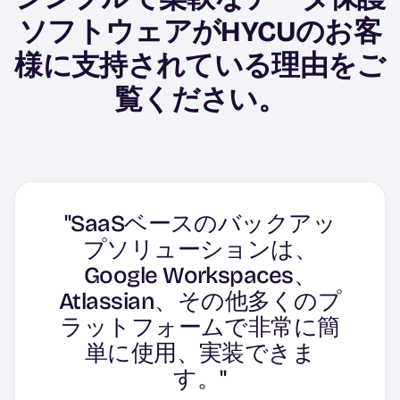
ソフトウェアがHYCUのお客
様に支持されている理由をご
覧ください。
"SaaSベースのバックアッ
「バックアップソフトとし
プソリューションは、
「GUIは非常に直感的で、
てのHYCUは、非常に優れ
Google Workspaces、
私たちの組織はサポートを
「HYCU はアトラシアン製
"素晴らしく、簡単な「プ
Atlassian、その他多くのプ
たソリューションであり、
必要とすることなく、すべ
品と簡単に統合できます。
ラグ・アンド・プレイ」"
ラットフォームで非常に簡
サポートチームも素晴らし
てのタスクの大半を完了す
単に使用、実装できま
い。
ることができました。
Jonathan B.
Kobi B.
す。"