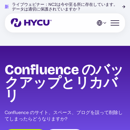
Skip
ライブウェビナー：NC2は今や至る所に存在しています。
新
→
to
データは適切に保護されていますか？
main
content
Open mo
Confluence のバッ
クアップとリカバ
リ
Confluence のサイト、スペース、ブログを誤って削除し
てしまったらどうなりますか?