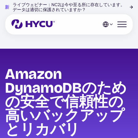
Skip
ライブウェビナー：NC2は今や至る所に存在しています。
新
→
to
データは適切に保護されていますか？
main
content
Open mo
Amazon
DynamoDBのため
の安全で信頼性の
高いバックアップ
とリカバリ