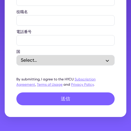
役職名
電話番号
国
By submitting, I agree to the HYCU
Subscription
Agreement
,
Terms of Usage
and
Privacy Policy
.
送信